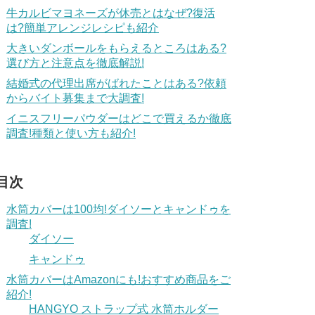
牛カルビマヨネーズが休売とはなぜ?復活
は?簡単アレンジレシピも紹介
大きいダンボールをもらえるところはある?
選び方と注意点を徹底解説!
結婚式の代理出席がばれたことはある?依頼
からバイト募集まで大調査!
イニスフリーパウダーはどこで買えるか徹底
調査!種類と使い方も紹介!
目次
水筒カバーは100均!ダイソーとキャンドゥを
調査!
ダイソー
キャンドゥ
水筒カバーはAmazonにも!おすすめ商品をご
紹介!
HANGYO ストラップ式 水筒ホルダー