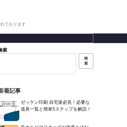
まれております
検索
検
索
新着記事
ゼッケン印刷 自宅派必見！必要な
道具一覧と簡単5ステップを解説！