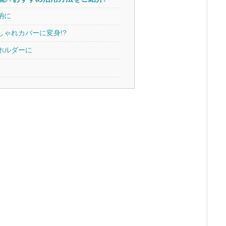
納に
しゃれカバーに変身!?
ホルダーに