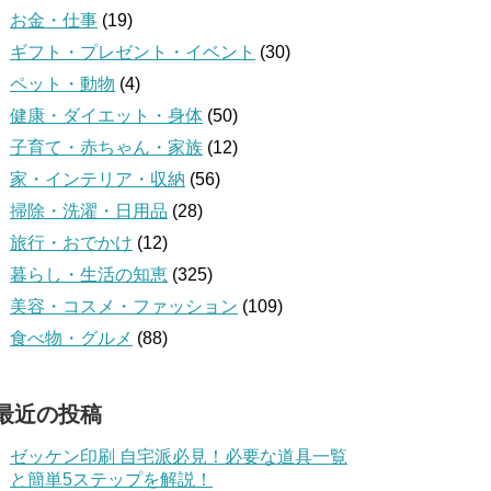
お金・仕事
(19)
ギフト・プレゼント・イベント
(30)
ペット・動物
(4)
健康・ダイエット・身体
(50)
子育て・赤ちゃん・家族
(12)
家・インテリア・収納
(56)
掃除・洗濯・日用品
(28)
旅行・おでかけ
(12)
暮らし・生活の知恵
(325)
美容・コスメ・ファッション
(109)
食べ物・グルメ
(88)
最近の投稿
ゼッケン印刷 自宅派必見！必要な道具一覧
と簡単5ステップを解説！