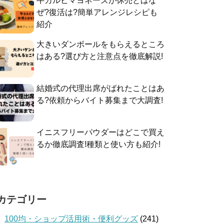
牛カルビマヨネーズが休売とはな
ぜ?復活は?簡単アレンジレシピも
紹介
大きいダンボールをもらえるところ
はある?選び方と注意点を徹底解説!
結婚式の代理出席がばれたことはあ
る?依頼からバイト募集まで大調査!
イニスフリーパウダーはどこで買え
るか徹底調査!種類と使い方も紹介!
カテゴリー
100均・ショップ活用術・便利グッズ
(241)