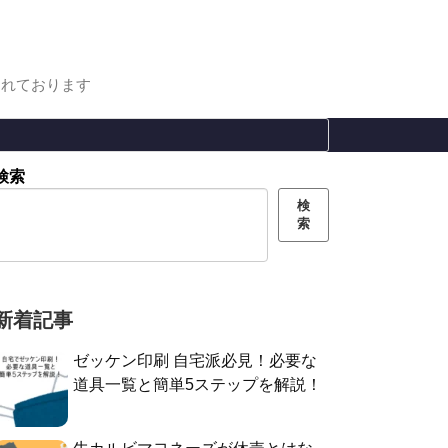
まれております
検索
検
索
新着記事
ゼッケン印刷 自宅派必見！必要な
道具一覧と簡単5ステップを解説！