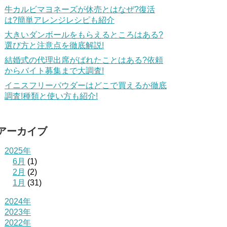
牛カルビマヨネーズが休売とはなぜ?復活
は?簡単アレンジレシピも紹介
大きいダンボールをもらえるところはある?
選び方と注意点を徹底解説!
結婚式の代理出席がばれたことはある?依頼
からバイト募集まで大調査!
イニスフリーパウダーはどこで買えるか徹底
調査!種類と使い方も紹介!
アーカイブ
2025年
6月
(1)
2月
(2)
1月
(31)
2024年
2023年
2022年