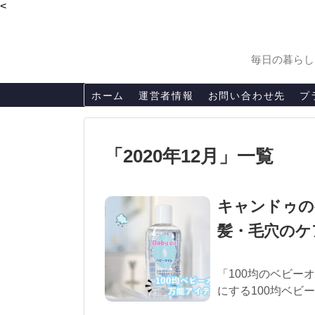
<
毎日の暮らし
ホーム
運営者情報
お問い合わせ先
プ
「
2020年12月
」
一覧
キャンドゥの
髪・毛穴のケ
「100均のベビー
にする100均ベビー