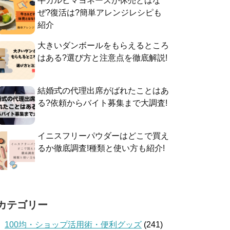
牛カルビマヨネーズが休売とはな
ぜ?復活は?簡単アレンジレシピも
紹介
大きいダンボールをもらえるところ
はある?選び方と注意点を徹底解説!
結婚式の代理出席がばれたことはあ
る?依頼からバイト募集まで大調査!
イニスフリーパウダーはどこで買え
るか徹底調査!種類と使い方も紹介!
カテゴリー
100均・ショップ活用術・便利グッズ
(241)