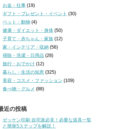
お金・仕事
(19)
ギフト・プレゼント・イベント
(30)
ペット・動物
(4)
健康・ダイエット・身体
(50)
子育て・赤ちゃん・家族
(12)
家・インテリア・収納
(56)
掃除・洗濯・日用品
(28)
旅行・おでかけ
(12)
暮らし・生活の知恵
(325)
美容・コスメ・ファッション
(109)
食べ物・グルメ
(88)
最近の投稿
ゼッケン印刷 自宅派必見！必要な道具一覧
と簡単5ステップを解説！