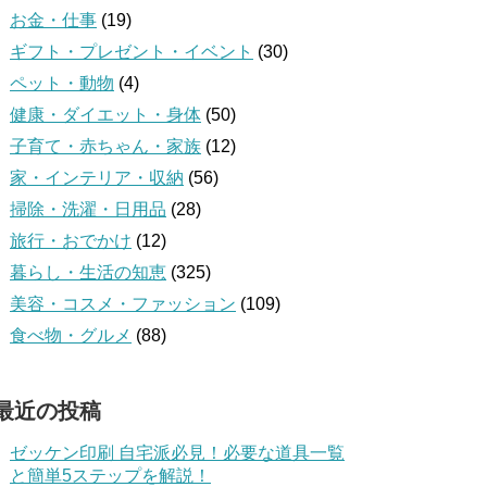
お金・仕事
(19)
ギフト・プレゼント・イベント
(30)
ペット・動物
(4)
健康・ダイエット・身体
(50)
子育て・赤ちゃん・家族
(12)
家・インテリア・収納
(56)
掃除・洗濯・日用品
(28)
旅行・おでかけ
(12)
暮らし・生活の知恵
(325)
美容・コスメ・ファッション
(109)
食べ物・グルメ
(88)
最近の投稿
ゼッケン印刷 自宅派必見！必要な道具一覧
と簡単5ステップを解説！