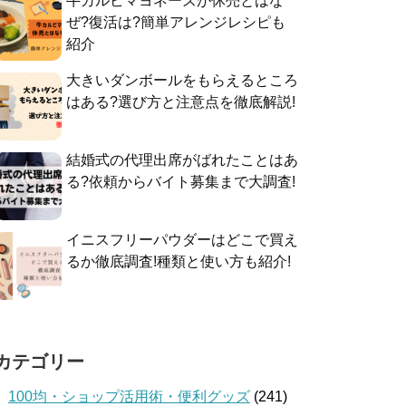
牛カルビマヨネーズが休売とはな
ぜ?復活は?簡単アレンジレシピも
紹介
大きいダンボールをもらえるところ
はある?選び方と注意点を徹底解説!
結婚式の代理出席がばれたことはあ
る?依頼からバイト募集まで大調査!
イニスフリーパウダーはどこで買え
るか徹底調査!種類と使い方も紹介!
カテゴリー
100均・ショップ活用術・便利グッズ
(241)