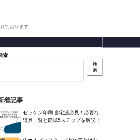
まれております
検索
検
索
新着記事
ゼッケン印刷 自宅派必見！必要な
道具一覧と簡単5ステップを解説！