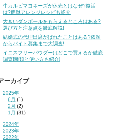
牛カルビマヨネーズが休売とはなぜ?復活
は?簡単アレンジレシピも紹介
大きいダンボールをもらえるところはある?
選び方と注意点を徹底解説!
結婚式の代理出席がばれたことはある?依頼
からバイト募集まで大調査!
イニスフリーパウダーはどこで買えるか徹底
調査!種類と使い方も紹介!
アーカイブ
2025年
6月
(1)
2月
(2)
1月
(31)
2024年
2023年
2022年