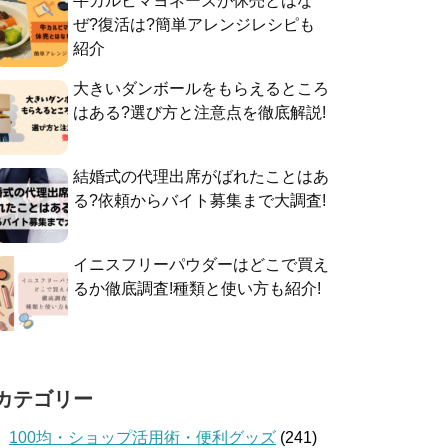
牛カルビマヨネーズが休売とはな
ぜ?復活は?簡単アレンジレシピも
紹介
大きいダンボールをもらえるところ
はある?選び方と注意点を徹底解説!
結婚式の代理出席がばれたことはあ
る?依頼からバイト募集まで大調査!
イニスフリーパウダーはどこで買え
るか徹底調査!種類と使い方も紹介!
カテゴリー
100均・ショップ活用術・便利グッズ
(241)