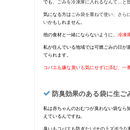
でも、
ごみを冷凍庫に入れるなんて…と
気になる方は
ごみ袋を重ねて使い、さら
い
かもしれません。
他の食材と一緒にならないように、
冷凍
私が住んでいる地域では可燃ごみの日が
てられます。
コバエも嫌な臭いも気にせずに済む、一
防臭効果のある袋に生ご
私は赤ちゃんのおむつが臭わない袋なら
えているんですね。
臭いもコバエも防ぎたい!その上ズボラな