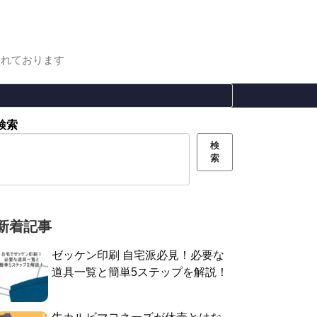
まれております
検索
検
索
新着記事
ゼッケン印刷 自宅派必見！必要な
道具一覧と簡単5ステップを解説！