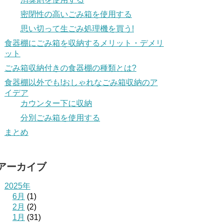
密閉性の高いごみ箱を使用する
思い切って生ごみ処理機を買う!
食器棚にごみ箱を収納するメリット・デメリ
ット
ごみ箱収納付きの食器棚の種類とは?
食器棚以外でも!おしゃれなごみ箱収納のア
イデア
カウンター下に収納
分別ごみ箱を使用する
まとめ
アーカイブ
2025年
6月
(1)
2月
(2)
1月
(31)