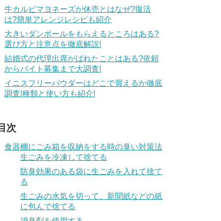
牛カルビマヨネーズが休売とはなぜ?復活
は?簡単アレンジレシピも紹介
大きいダンボールをもらえるところはある?
選び方と注意点を徹底解説!
結婚式の代理出席がばれたことはある?依頼
からバイト募集まで大調査!
イニスフリーパウダーはどこで買えるか徹底
調査!種類と使い方も紹介!
目次
食器棚にごみ箱を収納をする時の臭い対策法
生ごみを冷凍して捨てる
防臭効果のある袋に生ごみを入れて捨て
る
生ごみの水気を切って、新聞紙などの紙
に包んで捨てる
消臭剤を使用する