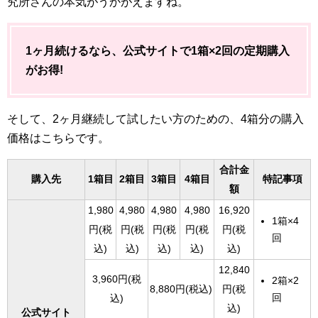
究所さんの本気がうかがえますね。
1ヶ月続けるなら、公式サイトで1箱×2回の定期購入
がお得!
そして、2ヶ月継続して試したい方のための、4箱分の購入
価格はこちらです。
合計金
購入先
1箱目
2箱目
3箱目
4箱目
特記事項
額
1,980
4,980
4,980
4,980
16,920
1箱×4
円(税
円(税
円(税
円(税
円(税
回
込)
込)
込)
込)
込)
12,840
3,960円(税
2箱×2
8,880円(税込)
円(税
回
込)
込)
公式サイト