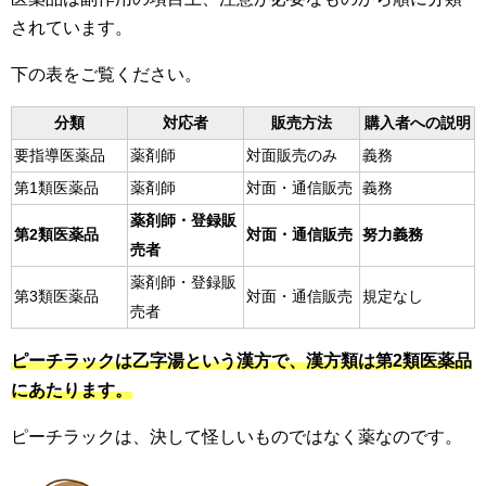
されています。
下の表をご覧ください。
分類
対応者
販売方法
購入者への説明
要指導医薬品
薬剤師
対面販売のみ
義務
第1類医薬品
薬剤師
対面・通信販売
義務
薬剤師・登録販
第2類医薬品
対面・通信販売
努力義務
売者
薬剤師・登録販
第3類医薬品
対面・通信販売
規定なし
売者
ピーチラックは乙字湯という漢方で、漢方類は第2類医薬品
にあたります。
ピーチラックは、決して怪しいものではなく薬なのです。