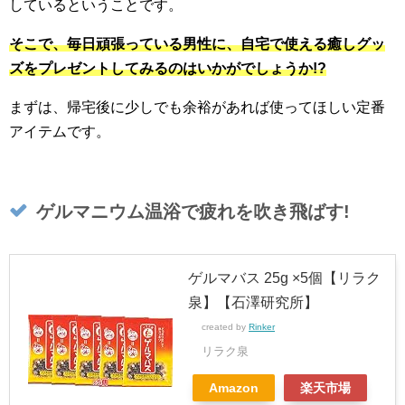
しているということです。
そこで、毎日頑張っている男性に、自宅で使える癒しグッ
ズをプレゼントしてみるのはいかがでしょうか!?
まずは、帰宅後に少しでも余裕があれば使ってほしい定番
アイテムです。
ゲルマニウム温浴で疲れを吹き飛ばす!
ゲルマバス 25g ×5個【リラク
泉】【石澤研究所】
created by
Rinker
リラク泉
Amazon
楽天市場