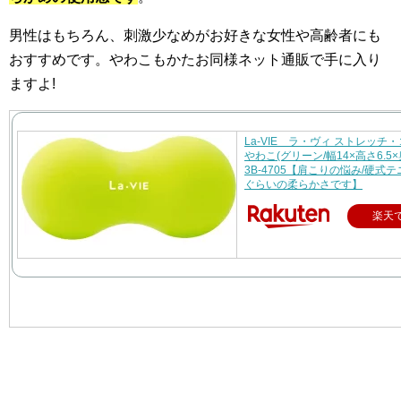
男性はもちろん、刺激少なめがお好きな女性や高齢者にも
おすすめです。やわこもかたお同様ネット通販で手に入り
ますよ!
La-VIE ラ・ヴィ ストレッチ
やわこ(グリーン/幅14×高さ6.5×奥
3B-4705【肩こりの悩み/硬式
ぐらいの柔らかさです】
楽天