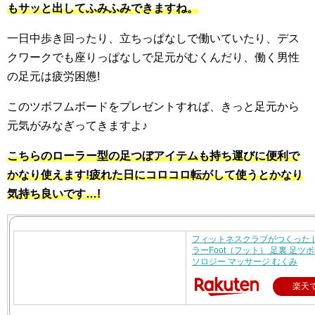
もサッと出してふみふみできますね。
一日中歩き回ったり、立ちっぱなしで働いていたり、デス
クワークでも座りっぱなしで足元がむくんだり、働く男性
の足元は疲労困憊!
このツボフムボードをプレゼントすれば、きっと足元から
元気がみなぎってきますよ♪
こちらのローラー型の足つぼアイテムも持ち運びに便利で
かなり使えます!疲れた日にコロコロ転がして使うとかなり
気持ち良いです…!
フィットネスクラブがつくった 
ラーFoot（フット） 足裏 足ツ
ソロジー マッサージ むくみ
楽天