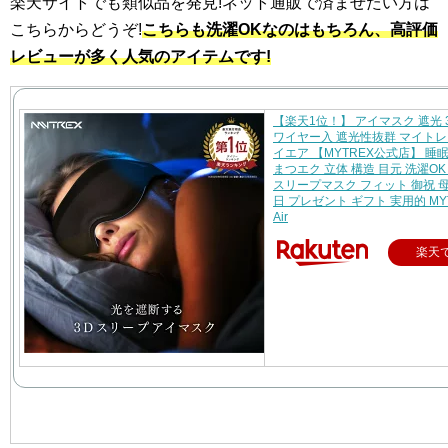
楽天サイトでも類似品を発見!ネット通販で済ませたい方は
こちらからどうぞ!
こちらも洗濯OKなのはもちろん、高評価
レビューが多く人気のアイテムです!
【楽天1位！】 アイマスク 遮光 
ワイヤー入 遮光性抜群 マイトレ
イエア 【MYTREX公式店】 睡
まつエク 立体 構造 目元 洗濯OK
スリープマスク フィット 御祝 
日 プレゼント ギフト 実用的 MYT
Air
楽天