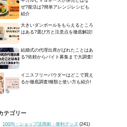
牛カルビマヨネーズが休売とはな
ぜ?復活は?簡単アレンジレシピも
紹介
大きいダンボールをもらえるところ
はある?選び方と注意点を徹底解説!
結婚式の代理出席がばれたことはあ
る?依頼からバイト募集まで大調査!
イニスフリーパウダーはどこで買え
るか徹底調査!種類と使い方も紹介!
カテゴリー
100均・ショップ活用術・便利グッズ
(241)