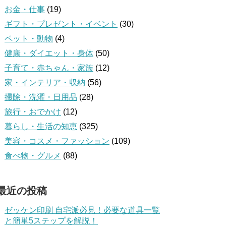
お金・仕事
(19)
ギフト・プレゼント・イベント
(30)
ペット・動物
(4)
健康・ダイエット・身体
(50)
子育て・赤ちゃん・家族
(12)
家・インテリア・収納
(56)
掃除・洗濯・日用品
(28)
旅行・おでかけ
(12)
暮らし・生活の知恵
(325)
美容・コスメ・ファッション
(109)
食べ物・グルメ
(88)
最近の投稿
ゼッケン印刷 自宅派必見！必要な道具一覧
と簡単5ステップを解説！