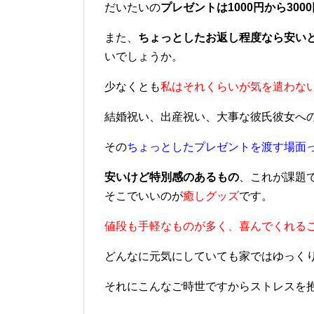
だいたいの
プレゼントは1000円から300
また、
ちょっとしたお返し程度なら安いと
いでしょうか。
少なくとも
私はそれくらいが気を遣わな
結婚祝い、出産祝い、大事な彼氏彼女への
その
ちょっとしたプレゼントを渡す場面
安いけど特別感のあるもの
、これが課題
そこでいいのが
癒しグッズ
です。
値段も手軽なものが多く、喜んでくれる
どんなに元気にしていても家ではゆっく
それにこんなご時世ですからストレスを