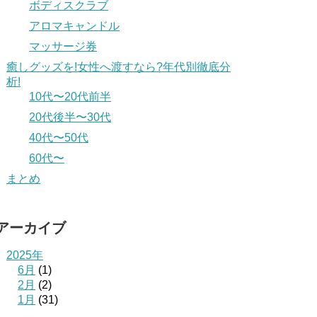
ボディスクラブ
アロマキャンドル
マッサージ券
癒しグッズを!女性へ渡すなら?年代別徹底分
析!
10代〜20代前半
20代後半〜30代
40代〜50代
60代〜
まとめ
アーカイブ
2025年
6月
(1)
2月
(2)
1月
(31)