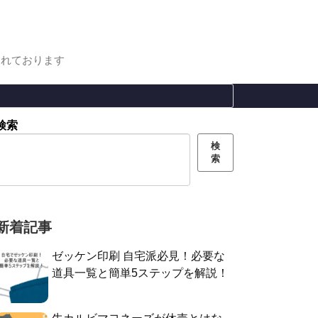
まれております
検索
検
索
新着記事
ゼッケン印刷 自宅派必見！必要な
道具一覧と簡単5ステップを解説！