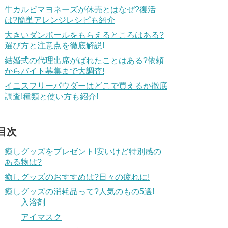
牛カルビマヨネーズが休売とはなぜ?復活
は?簡単アレンジレシピも紹介
大きいダンボールをもらえるところはある?
選び方と注意点を徹底解説!
結婚式の代理出席がばれたことはある?依頼
からバイト募集まで大調査!
イニスフリーパウダーはどこで買えるか徹底
調査!種類と使い方も紹介!
目次
癒しグッズをプレゼント!安いけど特別感の
ある物は?
癒しグッズのおすすめは?日々の疲れに!
癒しグッズの消耗品って?人気のもの5選!
入浴剤
アイマスク