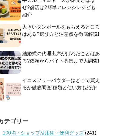
牛カルビマヨネーズが休売とはな
ぜ?復活は?簡単アレンジレシピも
紹介
大きいダンボールをもらえるところ
はある?選び方と注意点を徹底解説!
結婚式の代理出席がばれたことはあ
る?依頼からバイト募集まで大調査!
イニスフリーパウダーはどこで買え
るか徹底調査!種類と使い方も紹介!
カテゴリー
100均・ショップ活用術・便利グッズ
(241)