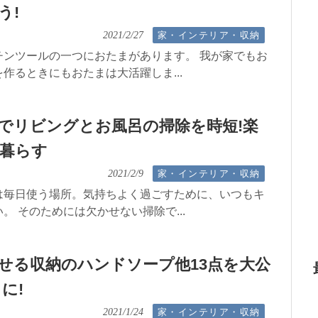
う!
家・インテリア・収納
2021/2/27
チンツールの一つにおたまがあります。 我が家でもお
作るときにもおたまは大活躍しま...
でリビングとお風呂の掃除を時短!楽
暮らす
家・インテリア・収納
2021/2/9
は毎日使う場所。気持ちよく過ごすために、いつもキ
。 そのためには欠かせない掃除で...
せる収納のハンドソープ他13点を大公
に!
家・インテリア・収納
2021/1/24