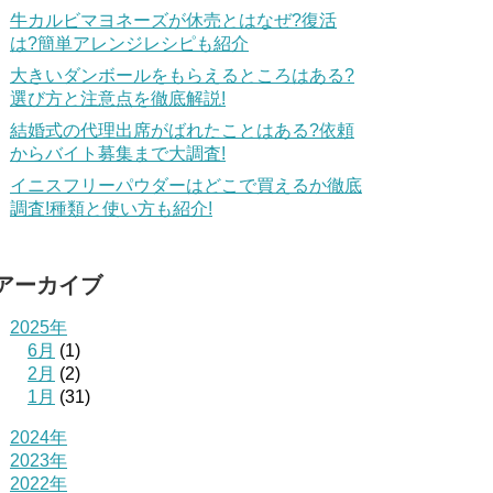
牛カルビマヨネーズが休売とはなぜ?復活
は?簡単アレンジレシピも紹介
大きいダンボールをもらえるところはある?
選び方と注意点を徹底解説!
結婚式の代理出席がばれたことはある?依頼
からバイト募集まで大調査!
イニスフリーパウダーはどこで買えるか徹底
調査!種類と使い方も紹介!
アーカイブ
2025年
6月
(1)
2月
(2)
1月
(31)
2024年
2023年
2022年