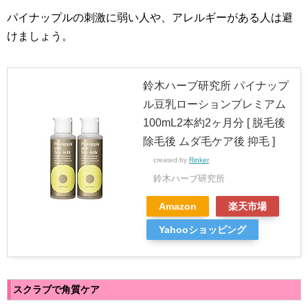
パイナップルの刺激に弱い人や、アレルギーがある人は避
けましょう。
鈴木ハーブ研究所 パイナップ
ル豆乳ローションプレミアム
100mL2本約2ヶ月分 [ 脱毛後
除毛後 ムダ毛ケア後 抑毛 ]
created by
Rinker
鈴木ハーブ研究所
Amazon
楽天市場
Yahooショッピング
スクラブで角質ケア