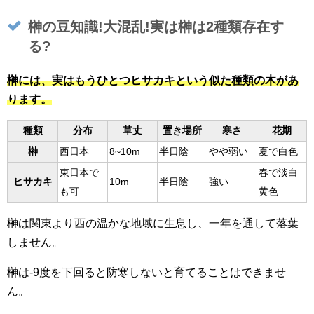
榊の豆知識!大混乱!実は榊は2種類存在す
る?
榊には、実はもうひとつヒサカキという似た種類の木があ
ります。
種類
分布
草丈
置き場所
寒さ
花期
榊
西日本
8~10m
半日陰
やや弱い
夏で白色
東日本で
春で淡白
ヒサカキ
10m
半日陰
強い
も可
黄色
榊は関東より西の温かな地域に生息し、一年を通して落葉
しません。
榊は-9度を下回ると防寒しないと育てることはできませ
ん。