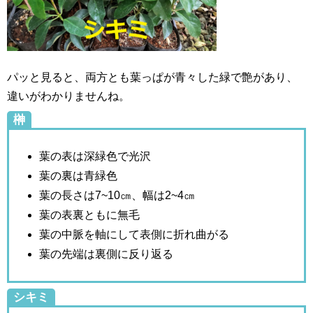
パッと見ると、両方とも葉っぱが青々した緑で艶があり、
違いがわかりませんね。
榊
葉の表は深緑色で光沢
葉の裏は青緑色
葉の長さは7~10㎝、幅は2~4㎝
葉の表裏ともに無毛
葉の中脈を軸にして表側に折れ曲がる
葉の先端は裏側に反り返る
シキミ