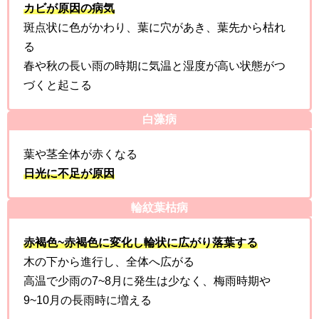
カビが原因の病気
斑点状に色がかわり、葉に穴があき、葉先から枯れ
る
春や秋の長い雨の時期に気温と湿度が高い状態がつ
づくと起こる
白藻病
葉や茎全体が赤くなる
日光に不足が原因
輪紋葉枯病
赤褐色~赤褐色に変化し輪状に広がり落葉する
木の下から進行し、全体へ広がる
高温で少雨の7~8月に発生は少なく、梅雨時期や
9~10月の長雨時に増える