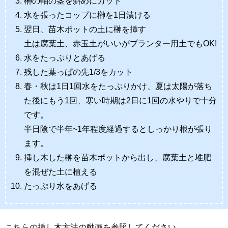
榊の軸の茎を斜めにカット
水を張ったコップに榊を1日漬ける
翌日、苗木ポットの土に榊を挿す
土は腐葉土、赤玉土がいいがプランター用土でもOK!
水をたっぷりとあげる
残した葉っぱの先1/3をカット
春・秋は1日1回水をたっぷりかけ、夏は太陽が落ち
た後にもう1回、寒い時期は2日に1回の水やりで十分
です。
半日陰で半年~1年程度経過するとしっかり根が張り
ます。
挿し木した榊を苗木ポットから出し、腐葉土と堆肥
を混ぜた土に植える
たっぷり水をあげる
こちらの挿し木方法の動画を参照してください。