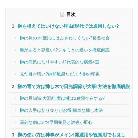
目次
榊を植えてはいけない理由!現代では通用しない?
榊は神の木!庶民にはふさわしくない?格差社会
毒があると勘違い!?シキミとの違いを徹底解説
榊は病気になりやすい!?代表的な病気4選
見た目が暗い?純和風感ただよう榊の印象
榊の育て方は挿し木で日光調節が大事!方法を徹底解説
榊の豆知識!大混乱!実は榊は2種類存在する?
榊の入手は切り売りがお得!簡単な挿し木法
深刻な病は2つ!早期発見と対処が肝心!
榊の使い方は神事がメイン!開運用や観賞用でも良し