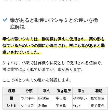
毒があると勘違い!?シキミとの違いを徹
底解説
毒性の強いシキミは、榊同様お供えに使用され、葉の形も
似ているためいつの間にか混同され、榊にも毒があると勘
違いされていました。
シキミは、仏教では葬儀や仏花として使用される植物で、
榊に非常によく似ていますが、毒があります。
ここで榊とシキミの違いを解説します。
種類
分類
草丈
置き場所
寒さ
花期
榊
ツバキ科
8~10m
半日陰
やや弱い
夏で白色
シキミ
シキミ科
2~5m
半日陰
強い
春で黄色