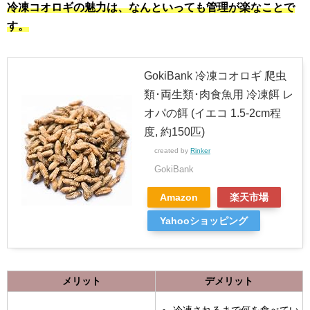
冷凍コオロギの魅力は、なんといっても管理が楽なことで
す。
GokiBank 冷凍コオロギ 爬虫
類･両生類･肉食魚用 冷凍餌 レ
オパの餌 (イエコ 1.5-2cm程
度, 約150匹)
created by
Rinker
GokiBank
Amazon
楽天市場
Yahooショッピング
メリット
デメリット