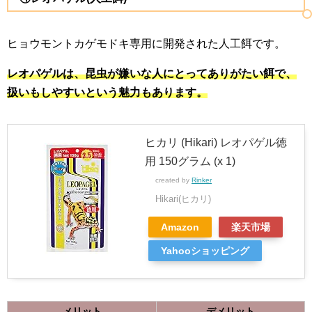
ヒョウモントカゲモドキ専用に開発された人工餌です。
レオパゲルは、昆虫が嫌いな人にとってありがたい餌で、
扱いもしやすいという魅力もあります。
ヒカリ (Hikari) レオパゲル徳
用 150グラム (x 1)
created by
Rinker
Hikari(ヒカリ)
Amazon
楽天市場
Yahooショッピング
メリット
デメリット