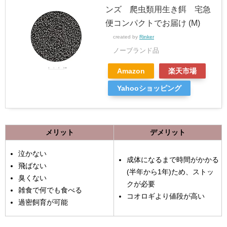
ンズ 爬虫類用生き餌 宅急
便コンパクトでお届け (M)
created by
Rinker
ノーブランド品
Amazon
楽天市場
Yahooショッピング
メリット
デメリット
泣かない
成体になるまで時間がかかる
飛ばない
(半年から1年)ため、ストッ
臭くない
クが必要
雑食で何でも食べる
コオロギより値段が高い
過密飼育が可能