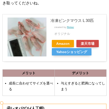
き取ってくださいね。
冷凍ピンクマウス L 30匹
created by
Rinker
オリジナル
Amazon
楽天市場
Yahooショッピング
メリット
デメリット
成長に合わせてサイズを選べ
与えすぎると肥満になってし
る
まう
④レオパゲル(人工餌)