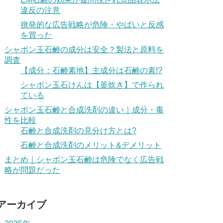
違反の注意
挑発的な広告戦略が危険・やばいと反感
を買った
シャボン玉石鹸の成分は安全？製法と原料を
調査
【成分：石鹸素地】主成分は石鹸の素!?
シャボン玉石けんは【釜炊き】で作られ
ている
シャボン玉石鹸と合成洗剤の違い｜成分・毒
性を比較
石鹸と合成洗剤の見分け方とは?
石鹸と合成洗剤のメリット&デメリット
まとめ｜シャボン玉石鹸は危険でなく広告戦
略が問題だった
アーカイブ