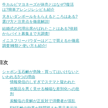
牛カルビマヨネーズが休売とはなぜ?復活
は?簡単アレンジレシピも紹介
大きいダンボールをもらえるところはある?
選び方と注意点を徹底解説!
結婚式の代理出席がばれたことはある?依頼
からバイト募集まで大調査!
イニスフリーパウダーはどこで買えるか徹底
調査!種類と使い方も紹介!
目次
シャボン玉石鹸が危険・買ってはいけないと
いわれる5つの理由
情報発信のしすぎでステマと疑われた
他製品を悪く見せる極端な差別化への批
判
炭酸塩の見解が正反対で消費者が混乱
EM石鹸の効果が疑問視され景品表示法