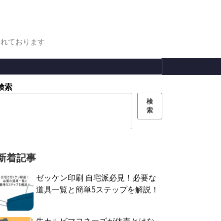
まれております
検索
検
索
新着記事
ゼッケン印刷 自宅派必見！必要な
道具一覧と簡単5ステップを解説！