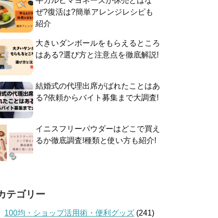
牛カルビマヨネーズが休売とはな
ぜ?復活は?簡単アレンジレシピも
紹介
大きいダンボールをもらえるところ
はある?選び方と注意点を徹底解説!
結婚式の代理出席がばれたことはあ
る?依頼からバイト募集まで大調査!
イニスフリーパウダーはどこで買え
るか徹底調査!種類と使い方も紹介!
カテゴリー
100均・ショップ活用術・便利グッズ
(241)