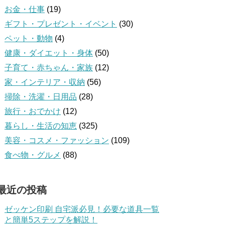
お金・仕事
(19)
ギフト・プレゼント・イベント
(30)
ペット・動物
(4)
健康・ダイエット・身体
(50)
子育て・赤ちゃん・家族
(12)
家・インテリア・収納
(56)
掃除・洗濯・日用品
(28)
旅行・おでかけ
(12)
暮らし・生活の知恵
(325)
美容・コスメ・ファッション
(109)
食べ物・グルメ
(88)
最近の投稿
ゼッケン印刷 自宅派必見！必要な道具一覧
と簡単5ステップを解説！