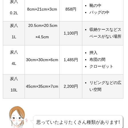
炭八
靴の中
8cm×21cm×3cm
858円
バッグの中
0.2L
炭八
20.5cm×20.5cm
収納ケースなどス
1,100円
ペースがない場所
1L
×4.5cm
炭八
押入
布団の間
30cm×30cm×6cm
1,485円
4L
クローゼット
炭八
リビングなどの広
45cm×35cm×7cm
2,200円
い空間
10L
思っていたよりたくさん種類があります!