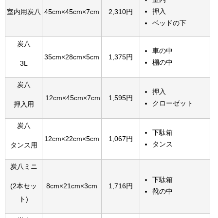
押入
室内用炭八
45cm×45cm×7cm
2,310円
ベッドの下
炭八
車の中
35cm×28cm×5cm
1,375円
棚の中
3L
炭八
押入
12cm×45cm×7cm
1,595円
クローゼット
押入用
炭八
下駄箱
12cm×22cm×5cm
1,067円
タンス
タンス用
炭八ミニ
下駄箱
8cm×21cm×3cm
1,716円
(2本セッ
靴の中
ト)