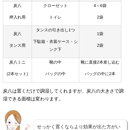
炭八
クローゼット
4～6袋
押入れ用
トイレ
2袋
タンスの引き出し1つ
炭八
1袋
下駄箱・衣装ケース・シ
タンス用
2袋
ンク下
炭八ミニ
靴の中
靴に直接2本差し込む
(2本セット)
バッグの中
バッグの中に2本
炭八は置くだけで調湿してくれますが、炭八の大きさで調
湿できる面積は変わります。
せっかく置くならより効果が出た方がい