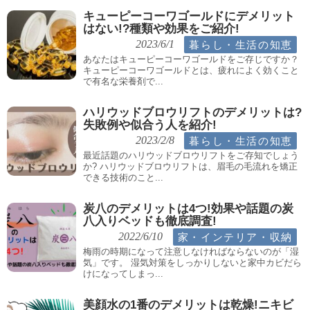
キューピーコーワゴールドにデメリット
はない!?種類や効果をご紹介!
暮らし・生活の知恵
2023/6/1
あなたはキューピーコーワゴールドをご存じですか？
キューピーコーワゴールドとは、疲れによく効くこと
で有名な栄養剤で...
ハリウッドブロウリフトのデメリットは?
失敗例や似合う人を紹介!
暮らし・生活の知恵
2023/2/8
最近話題のハリウッドブロウリフトをご存知でしょう
か? ハリウッドブロウリフトは、眉毛の毛流れを矯正
できる技術のこと...
炭八のデメリットは4つ!効果や話題の炭
八入りベッドも徹底調査!
家・インテリア・収納
2022/6/10
梅雨の時期になって注意しなければならないのが「湿
気」です。 湿気対策をしっかりしないと家中カビだら
けになってしまっ...
美顔水の1番のデメリットは乾燥!ニキビ