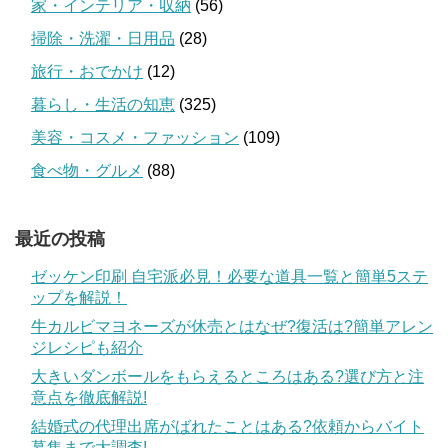
家・インテリア・収納
(56)
掃除・洗濯・日用品
(28)
旅行・おでかけ
(12)
暮らし・生活の知恵
(325)
美容・コスメ・ファッション
(109)
食べ物・グルメ
(88)
最近の投稿
ゼッケン印刷 自宅派必見！必要な道具一覧と簡単5ステ
ップを解説！
牛カルビマヨネーズが休売とはなぜ?復活は?簡単アレン
ジレシピも紹介
大きいダンボールをもらえるところはある?選び方と注
意点を徹底解説!
結婚式の代理出席がばれたことはある?依頼からバイト
募集まで大調査!