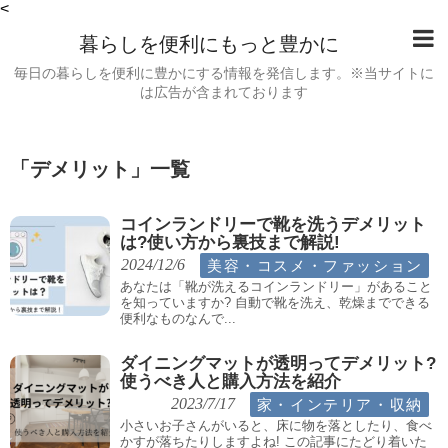
<
暮らしを便利にもっと豊かに
毎日の暮らしを便利に豊かにする情報を発信します。※当サイトに
は広告が含まれております
「
デメリット
」
一覧
コインランドリーで靴を洗うデメリット
は?使い方から裏技まで解説!
美容・コスメ・ファッション
2024/12/6
あなたは「靴が洗えるコインランドリー」があること
を知っていますか? 自動で靴を洗え、乾燥までできる
便利なものなんで...
ダイニングマットが透明ってデメリット?
使うべき人と購入方法を紹介
家・インテリア・収納
2023/7/17
小さいお子さんがいると、床に物を落としたり、食べ
かすが落ちたりしますよね! この記事にたどり着いた