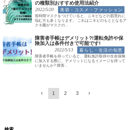
の種類別おすすめ使用法紹介
美容・コスメ・ファッション
2022/5/20
長時間マスクをつけていると、ニキビなどの肌荒れに
悩む方も多くなります。 これはニキビのもととなるア
クネ菌がマスクの...
障害者手帳はデメリット?!運転免許や保
険加入は条件付きで可能です!
暮らし・生活の知恵
2022/5/13
障害者手帳を持っていると、運転免許取得や生命保険
に加入する際に、デメリットになるイメージを持って
いませんか? 障害...
1
2
3
検索