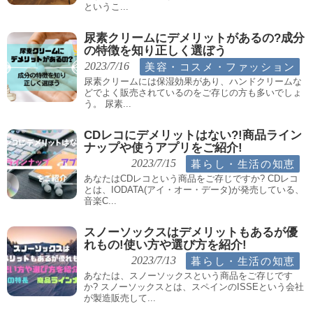
というこ...
尿素クリームにデメリットがあるの?成分
の特徴を知り正しく選ぼう
美容・コスメ・ファッション
2023/7/16
尿素クリームには保湿効果があり、ハンドクリームな
どでよく販売されているのをご存じの方も多いでしょ
う。 尿素...
CDレコにデメリットはない?!商品ライン
ナップや使うアプリをご紹介!
暮らし・生活の知恵
2023/7/15
あなたはCDレコという商品をご存じですか? CDレコ
とは、IODATA(アイ・オー・データ)が発売している、
音楽C...
スノーソックスはデメリットもあるが優
れもの!使い方や選び方を紹介!
暮らし・生活の知恵
2023/7/13
あなたは、スノーソックスという商品をご存じです
か? スノーソックスとは、スペインのISSEという会社
が製造販売して...