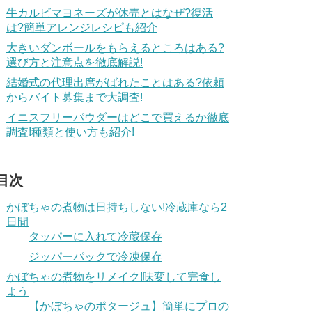
牛カルビマヨネーズが休売とはなぜ?復活
は?簡単アレンジレシピも紹介
大きいダンボールをもらえるところはある?
選び方と注意点を徹底解説!
結婚式の代理出席がばれたことはある?依頼
からバイト募集まで大調査!
イニスフリーパウダーはどこで買えるか徹底
調査!種類と使い方も紹介!
目次
かぼちゃの煮物は日持ちしない!冷蔵庫なら2
日間
タッパーに入れて冷蔵保存
ジッパーパックで冷凍保存
かぼちゃの煮物をリメイク!味変して完食し
よう
【かぼちゃのポタージュ】簡単にプロの