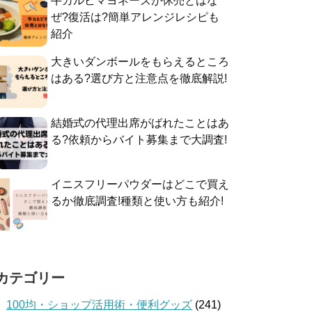
牛カルビマヨネーズが休売とはな
ぜ?復活は?簡単アレンジレシピも
紹介
大きいダンボールをもらえるところ
はある?選び方と注意点を徹底解説!
結婚式の代理出席がばれたことはあ
る?依頼からバイト募集まで大調査!
イニスフリーパウダーはどこで買え
るか徹底調査!種類と使い方も紹介!
カテゴリー
100均・ショップ活用術・便利グッズ
(241)