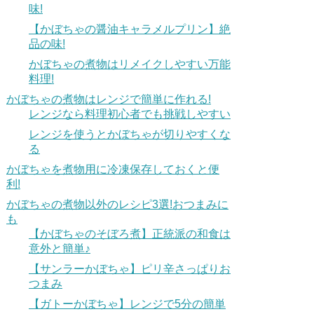
味!
【かぼちゃの醤油キャラメルプリン】絶
品の味!
かぼちゃの煮物はリメイクしやすい万能
料理!
かぼちゃの煮物はレンジで簡単に作れる!
レンジなら料理初心者でも挑戦しやすい
レンジを使うとかぼちゃが切りやすくな
る
かぼちゃを煮物用に冷凍保存しておくと便
利!
かぼちゃの煮物以外のレシピ3選!おつまみに
も
【かぼちゃのそぼろ煮】正統派の和食は
意外と簡単♪
【サンラーかぼちゃ】ピリ辛さっぱりお
つまみ
【ガトーかぼちゃ】レンジで5分の簡単