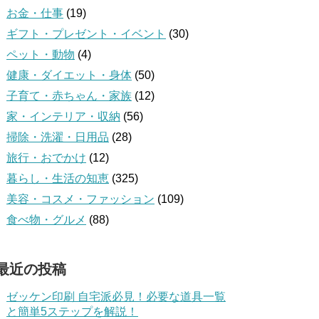
お金・仕事
(19)
ギフト・プレゼント・イベント
(30)
ペット・動物
(4)
健康・ダイエット・身体
(50)
子育て・赤ちゃん・家族
(12)
家・インテリア・収納
(56)
掃除・洗濯・日用品
(28)
旅行・おでかけ
(12)
暮らし・生活の知恵
(325)
美容・コスメ・ファッション
(109)
食べ物・グルメ
(88)
最近の投稿
ゼッケン印刷 自宅派必見！必要な道具一覧
と簡単5ステップを解説！