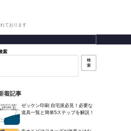
まれております
検索
検
索
新着記事
ゼッケン印刷 自宅派必見！必要な
道具一覧と簡単5ステップを解説！