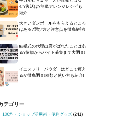
牛カルビマヨネーズが休売とはな
ぜ?復活は?簡単アレンジレシピも
紹介
大きいダンボールをもらえるところ
はある?選び方と注意点を徹底解説!
結婚式の代理出席がばれたことはあ
る?依頼からバイト募集まで大調査!
イニスフリーパウダーはどこで買え
るか徹底調査!種類と使い方も紹介!
カテゴリー
100均・ショップ活用術・便利グッズ
(241)