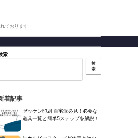
まれております
検索
検
索
新着記事
ゼッケン印刷 自宅派必見！必要な
道具一覧と簡単5ステップを解説！