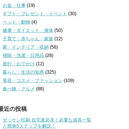
お金・仕事
(19)
ギフト・プレゼント・イベント
(30)
ペット・動物
(4)
健康・ダイエット・身体
(50)
子育て・赤ちゃん・家族
(12)
家・インテリア・収納
(56)
掃除・洗濯・日用品
(28)
旅行・おでかけ
(12)
暮らし・生活の知恵
(325)
美容・コスメ・ファッション
(109)
食べ物・グルメ
(88)
最近の投稿
ゼッケン印刷 自宅派必見！必要な道具一覧
と簡単5ステップを解説！