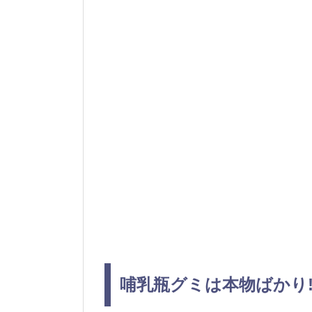
哺乳瓶グミは本物ばかり!