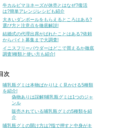
牛カルビマヨネーズが休売とはなぜ?復活
は?簡単アレンジレシピも紹介
大きいダンボールをもらえるところはある?
選び方と注意点を徹底解説!
結婚式の代理出席がばれたことはある?依頼
からバイト募集まで大調査!
イニスフリーパウダーはどこで買えるか徹底
調査!種類と使い方も紹介!
目次
哺乳瓶グミは本物ばかり!よく見かける5種類
を紹介!
偽物ありは誤解!哺乳瓶グミは1つのジャ
ンル
販売されている哺乳瓶グミの5種類を紹
介
哺乳瓶グミの開け方は?指で押すと中身がキ