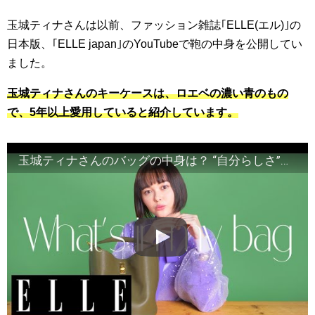
玉城ティナさんは以前、ファッション雑誌｢ELLE(エル)｣の
日本版、｢ELLE japan｣のYouTubeで鞄の中身を公開してい
ました。
玉城ティナさんのキーケースは、ロエベの濃い青のもの
で、
5年以上愛用していると紹介しています。
玉城ティナさんのバッグの中身は？ “自分らしさ”を大切にした持ち物やエピソードを披露｜what's in my bag｜ ELLE Japan