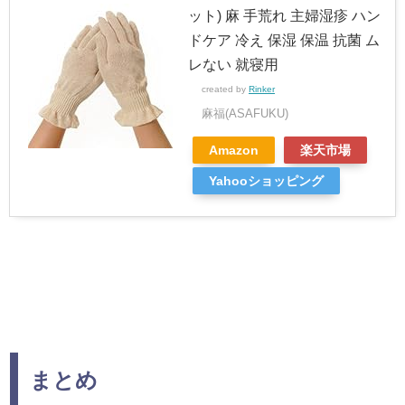
ット) 麻 手荒れ 主婦湿疹 ハン
ドケア 冷え 保湿 保温 抗菌 ム
レない 就寝用
created by
Rinker
麻福(ASAFUKU)
Amazon
楽天市場
Yahooショッピング
まとめ