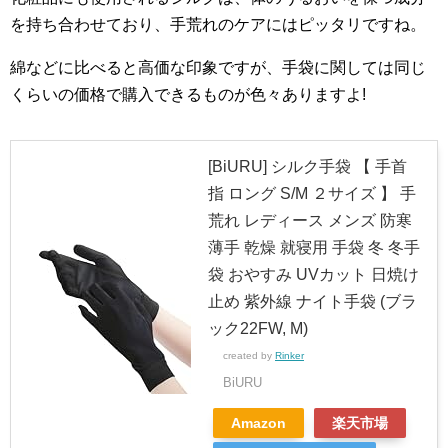
を持ち合わせており、手荒れのケアにはピッタリですね。
綿などに比べると高価な印象ですが、手袋に関しては同じ
くらいの価格で購入できるものが色々ありますよ!
[BiURU] シルク手袋 【 手首
指 ロング S/M ２サイズ 】 手
荒れ レディース メンズ 防寒
薄手 乾燥 就寝用 手袋 冬 冬手
袋 おやすみ UVカット 日焼け
止め 紫外線 ナイト手袋 (ブラ
ック22FW, M)
created by
Rinker
BiURU
Amazon
楽天市場