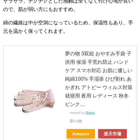
ザラザラ、チクチクとした感触は全くなく付け心地が良い
ので、肌が弱い方にもおすすめ。
綿の繊維は中が空洞になっているため、保温性もあり、手
元を温かく保ってくれます。
夢の物 3双組 おやすみ手袋 子
供用 保湿 手荒れ防止 ハンド
ケア スマホ対応 お肌に優しい
純綿100% 手湿疹 ひび割れ あ
かぎれ アトピー ウィルス対策
就寝用 夜用 レディース 秋冬
ピンク…
created by
Rinker
夢の物
Amazon
楽天市場