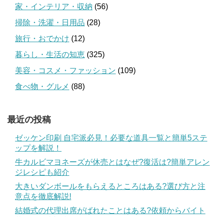
家・インテリア・収納
(56)
掃除・洗濯・日用品
(28)
旅行・おでかけ
(12)
暮らし・生活の知恵
(325)
美容・コスメ・ファッション
(109)
食べ物・グルメ
(88)
最近の投稿
ゼッケン印刷 自宅派必見！必要な道具一覧と簡単5ステ
ップを解説！
牛カルビマヨネーズが休売とはなぜ?復活は?簡単アレン
ジレシピも紹介
大きいダンボールをもらえるところはある?選び方と注
意点を徹底解説!
結婚式の代理出席がばれたことはある?依頼からバイト