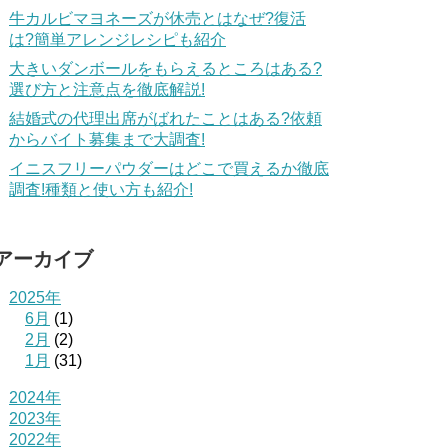
牛カルビマヨネーズが休売とはなぜ?復活
は?簡単アレンジレシピも紹介
大きいダンボールをもらえるところはある?
選び方と注意点を徹底解説!
結婚式の代理出席がばれたことはある?依頼
からバイト募集まで大調査!
イニスフリーパウダーはどこで買えるか徹底
調査!種類と使い方も紹介!
アーカイブ
2025年
6月
(1)
2月
(2)
1月
(31)
2024年
2023年
2022年