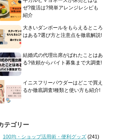
牛カルビマヨネーズが休売とはな
ぜ?復活は?簡単アレンジレシピも
紹介
大きいダンボールをもらえるところ
はある?選び方と注意点を徹底解説!
結婚式の代理出席がばれたことはあ
る?依頼からバイト募集まで大調査!
イニスフリーパウダーはどこで買え
るか徹底調査!種類と使い方も紹介!
カテゴリー
100均・ショップ活用術・便利グッズ
(241)