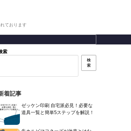
まれております
検索
検
索
新着記事
ゼッケン印刷 自宅派必見！必要な
道具一覧と簡単5ステップを解説！