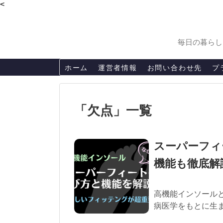
<
毎日の暮らし
ホーム
運営者情報
お問い合わせ先
プ
「
欠点
」
一覧
スーパーフィ
機能も徹底解
高機能インソール
病医学をもとに生ま