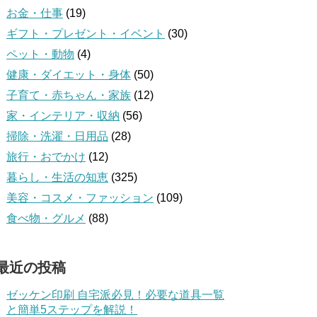
お金・仕事
(19)
ギフト・プレゼント・イベント
(30)
ペット・動物
(4)
健康・ダイエット・身体
(50)
子育て・赤ちゃん・家族
(12)
家・インテリア・収納
(56)
掃除・洗濯・日用品
(28)
旅行・おでかけ
(12)
暮らし・生活の知恵
(325)
美容・コスメ・ファッション
(109)
食べ物・グルメ
(88)
最近の投稿
ゼッケン印刷 自宅派必見！必要な道具一覧
と簡単5ステップを解説！