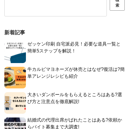
検
索
新着記事
ゼッケン印刷 自宅派必見！必要な道具一覧と
簡単5ステップを解説！
牛カルビマヨネーズが休売とはなぜ?復活は?簡
単アレンジレシピも紹介
大きいダンボールをもらえるところはある?選
び方と注意点を徹底解説!
結婚式の代理出席がばれたことはある?依頼か
らバイト募集まで大調査!