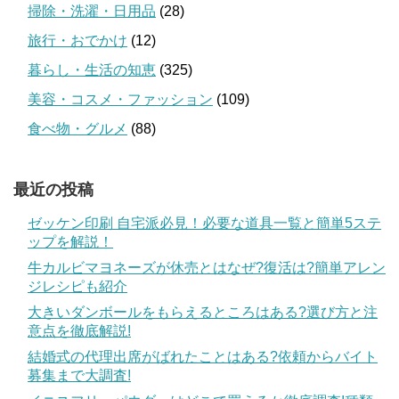
掃除・洗濯・日用品
(28)
旅行・おでかけ
(12)
暮らし・生活の知恵
(325)
美容・コスメ・ファッション
(109)
食べ物・グルメ
(88)
最近の投稿
ゼッケン印刷 自宅派必見！必要な道具一覧と簡単5ステ
ップを解説！
牛カルビマヨネーズが休売とはなぜ?復活は?簡単アレン
ジレシピも紹介
大きいダンボールをもらえるところはある?選び方と注
意点を徹底解説!
結婚式の代理出席がばれたことはある?依頼からバイト
募集まで大調査!