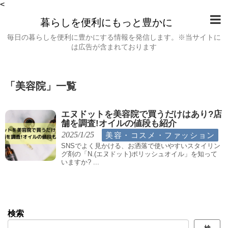
<
暮らしを便利にもっと豊かに
毎日の暮らしを便利に豊かにする情報を発信します。※当サイトに
は広告が含まれております
「
美容院
」
一覧
エヌドットを美容院で買うだけはあり?店
舗を調査!オイルの値段も紹介
美容・コスメ・ファッション
2025/1/25
SNSでよく見かける、お洒落で使いやすいスタイリン
グ剤の「N.(エヌドット)ポリッシュオイル」を知って
いますか? ...
検索