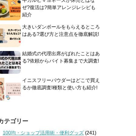
牛カルビマヨネーズが休売とはな
ぜ?復活は?簡単アレンジレシピも
紹介
大きいダンボールをもらえるところ
はある?選び方と注意点を徹底解説!
結婚式の代理出席がばれたことはあ
る?依頼からバイト募集まで大調査!
イニスフリーパウダーはどこで買え
るか徹底調査!種類と使い方も紹介!
カテゴリー
100均・ショップ活用術・便利グッズ
(241)