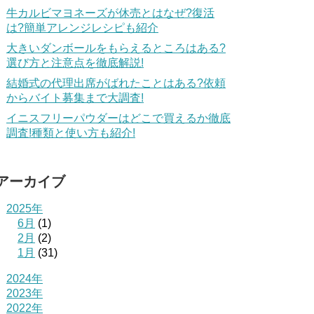
牛カルビマヨネーズが休売とはなぜ?復活
は?簡単アレンジレシピも紹介
大きいダンボールをもらえるところはある?
選び方と注意点を徹底解説!
結婚式の代理出席がばれたことはある?依頼
からバイト募集まで大調査!
イニスフリーパウダーはどこで買えるか徹底
調査!種類と使い方も紹介!
アーカイブ
2025年
6月
(1)
2月
(2)
1月
(31)
2024年
2023年
2022年