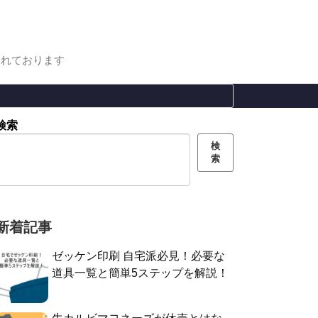
まれております
検索
検
索
新着記事
ゼッケン印刷 自宅派必見！必要な
道具一覧と簡単5ステップを解説！