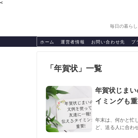
<
毎日の暮らし
ホーム
運営者情報
お問い合わせ先
プ
「
年賀状
」
一覧
年賀状じまい
イミングも重
年末は、何かと忙
ど、送る人に合わせ