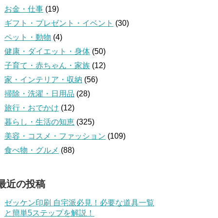
お金・仕事
(19)
ギフト・プレゼント・イベント
(30)
ペット・動物
(4)
健康・ダイエット・身体
(50)
子育て・赤ちゃん・家族
(12)
家・インテリア・収納
(56)
掃除・洗濯・日用品
(28)
旅行・おでかけ
(12)
暮らし・生活の知恵
(325)
美容・コスメ・ファッション
(109)
食べ物・グルメ
(88)
最近の投稿
ゼッケン印刷 自宅派必見！必要な道具一覧
と簡単5ステップを解説！